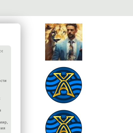
сс
сти
с
я
мир,
ния