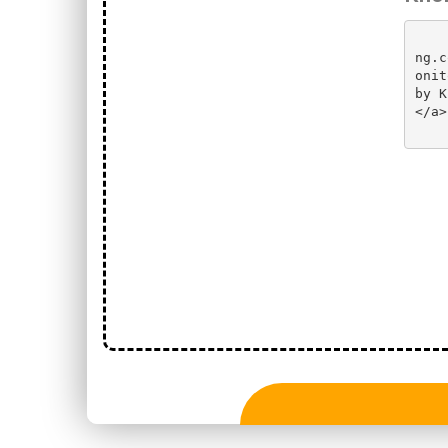
       
ng.c
onit
by K
</a>