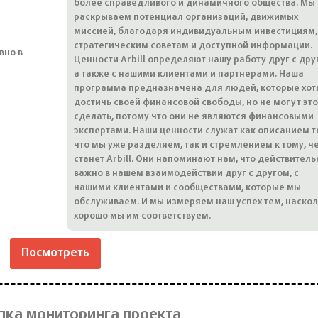
более справедливого и динамичного общества. Мы
раскрываем потенциал организаций, движимых
миссией, благодаря индивидуальным инвестициям,
стратегическим советам и доступной информации.
вно в
Ценности Arbill определяют нашу работу друг с дру
а также с нашими клиентами и партнерами. Наша
программа предназначена для людей, которые хот
достичь своей финансовой свободы, но не могут это
сделать, потому что они не являются финансовыми
экспертами. Наши ценности служат как описанием т
что мы уже разделяем, так и стремлением к тому, ч
станет Arbill. Они напоминают нам, что действитель
важно в нашем взаимодействии друг с другом, с
нашими клиентами и сообществами, которые мы
обслуживаем. И мы измеряем наш успех тем, наско
хорошо мы им соответствуем.
Посмотреть
пка мониторинга проекта