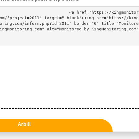
                         <a href="https://kingmonitori
om/?project=2011" target="_blank"><img src="https://king
oring.com/inform.php?id=2011" border="0" title="Monitored
ingMonitoring.com" alt="Monitored by KingMonitoring.com"
                            

Arbill