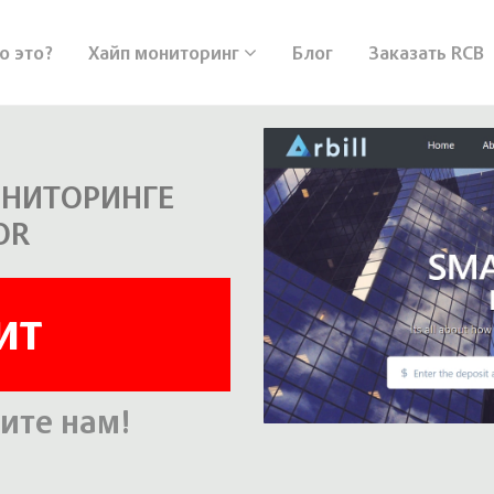
о это?
Хайп мониторинг
Блог
Заказать RCB
ОНИТОРИНГЕ
OR
ит
ите нам!