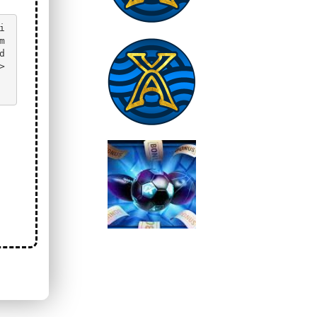
m
 
>