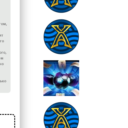
гом,
ят
го
ого,
ем
но
лько